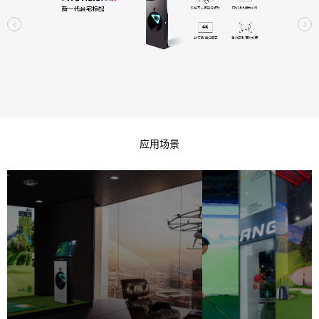
务
加
运
球
预
新
入
营
馆
约
球
支
分
咨
闻
馆
持
布
询
中
心
企
动
赛
视
照
案
关
业
态
事
频
片
例
新
热
新
专
专
中
于
闻
点
闻
区
区
心
我
们
应用场景
企
合
联
预
业
作
系
约
介
伙
我
服
绍
伴
们
务