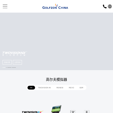
首
页
模
拟
器
GOLFZON
运
TWOVISION
TWOVISION
GDR
赛
NX
动
NX
PLUS
PLUS
RENEW
器
事
查看详情
查看详情
查看详情
立即咨询
立即咨询
立即咨询
中
心
赛
赛
赛
高尔夫模拟器
公
城
程
事
事
开
查
赞
动
市
赛
看
助
态
NX
TWOVISION 4K
RENEW
REVO
GDR
球
场
球
球
场
PGA
简
SHOW
馆
介
业