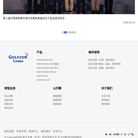
第三届中国高校数字高尔夫教育发展论坛于延边成功举办
-04
2026-08-03
产品
城市球场
TWOVISION NX
高尔夫尊（天津）城市球场
TWOVISION 4K升级版
高尔夫尊可喜安（延边）城市球场
GOLFZONNX RENEW
高尔夫尊（成都）城市球场
TWOVISION REVO
GDR PLUS
SWING PLAY
球馆业务
公开赛
关于我们
加入球馆
赛程查看
企业介绍
运营支持
赛事赞助
联系我们
球馆分布
赛事动态
预约服务
预约咨询
隐私政策
免责声明
新闻中心
联系我们
会员中心
© Copyright2026 高尓夫尊（北京）科技有限公司 京 ICP备2021000490号