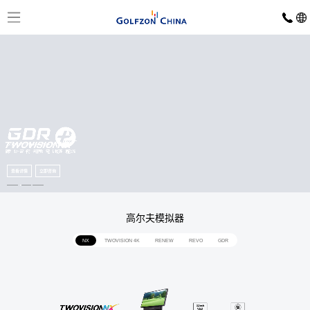
首
页
模
拟
器
GOLFZON
运
TWOVISION
TWOVISION
GDR
赛
NX
动
NX
PLUS
PLUS
RENEW
器
事
查看详情
查看详情
查看详情
立即咨询
立即咨询
立即咨询
中
心
赛
赛
赛
高尔夫模拟器
公
城
程
事
事
开
查
赞
动
市
赛
看
助
态
NX
TWOVISION 4K
RENEW
REVO
GDR
球
场
球
球
场
PGA
简
SHOW
馆
介
业