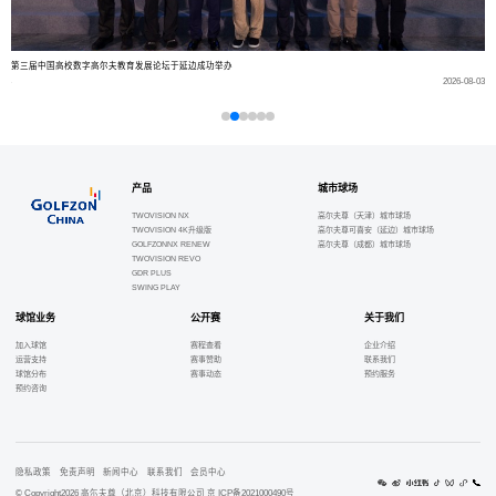
第三届中国高校数字高尔夫教育发展论坛于延边成功举办
-04
2026-08-03
产品
城市球场
TWOVISION NX
高尔夫尊（天津）城市球场
TWOVISION 4K升级版
高尔夫尊可喜安（延边）城市球场
GOLFZONNX RENEW
高尔夫尊（成都）城市球场
TWOVISION REVO
GDR PLUS
SWING PLAY
球馆业务
公开赛
关于我们
加入球馆
赛程查看
企业介绍
运营支持
赛事赞助
联系我们
球馆分布
赛事动态
预约服务
预约咨询
隐私政策
免责声明
新闻中心
联系我们
会员中心
© Copyright2026 高尓夫尊（北京）科技有限公司 京 ICP备2021000490号