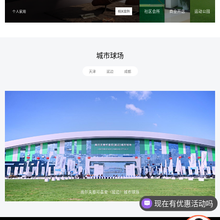
社区会所
商业开店
运动公园
个人家用
相关案例
城市球场
天津
延边
成都
高尔夫尊可喜安（延边）城市球场
现在有优惠活动吗