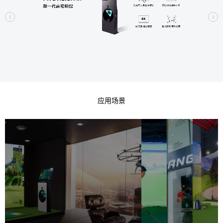
务
加
运
球
预
新
入
营
馆
约
球
支
分
咨
闻
馆
持
布
询
中
心
企
动
赛
视
照
案
关
业
态
事
频
片
例
新
热
新
专
专
中
于
闻
点
闻
区
区
心
我
们
应用场景
企
合
联
预
业
作
系
约
介
伙
我
服
绍
伴
们
务