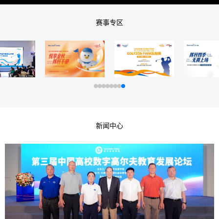
赛事专区
新闻中心